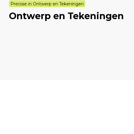
Precisie in Ontwerp en Tekeningen
Ontwerp en Tekeningen
Ontwerp- en revisietekeningen
Plan- en projecttekeningen
Uitvoeringstekeningen
Technische ruimte-ontwerpen
Vergunningstekeningen